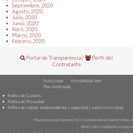
Septiembre, 2020
Agosto, 2020
Julio, 2020
Junio, 2020
Abril, 2020
Marzo, 2020
Febrero, 2020
Portal de Transparencia
|
Perfil del
Contratante
Aviso Legal
Accesibilidad web
Plan Antifraude
Política de Cookies
Política de Privacidad
Política de calidad, medioambiente y seguridad y salud en el trabajo
Plaza de la Junta Suprema, 15 | C/ Alcalde Alonso Suárez Melián, 3
38201, San Cristóbal de La Laguna