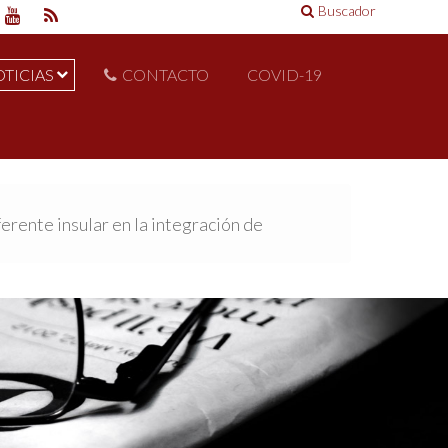
Buscador
TICIAS
CONTACTO
COVID-19
rente insular en la integración de