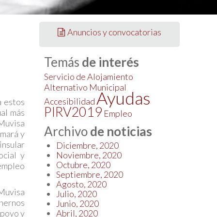
Anuncios y convocatorias
Temás
de interés
Servicio de Alojamiento
Alternativo Municipal
Ayudas
Accesibilidad
a estos
PIRV2019
ual más
Empleo
Muvisa
Archivo
de noticias
rmará y
insular
Diciembre, 2020
ocial y
Noviembre, 2020
Octubre, 2020
 empleo
Septiembre, 2020
Agosto, 2020
 Muvisa
Julio, 2020
onernos
Junio, 2020
apoyo y
Abril, 2020