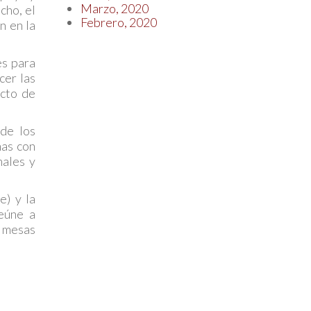
Marzo, 2020
cho, el
Febrero, 2020
n en la
es para
cer las
acto de
de los
nas con
nales y
) y la
eúne a
y mesas