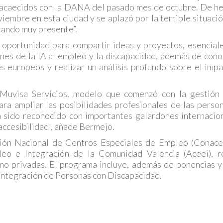
 acaecidos con la DANA del pasado mes de octubre. De he
embre en esta ciudad y se aplazó por la terrible situació
tando muy presente”.
 oportunidad para compartir ideas y proyectos, esencial
ones de la IA al empleo y la discapacidad, además de cono
es europeos y realizar un análisis profundo sobre el imp
 Muvisa Servicios, modelo que comenzó con la gestión 
ra ampliar las posibilidades profesionales de las perso
a sido reconocido con importantes galardones internacio
 accesibilidad”, añade Bermejo.
ión Nacional de Centros Especiales de Empleo (Conacee
eo e Integración de la Comunidad Valencia (Aceei), r
omo privadas. El programa incluye, además de ponencias 
 Integración de Personas con Discapacidad.