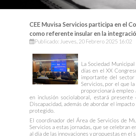
CEE Muvisa Servicios participa en el 
como referente insular en la integraci
Publicado: Jueves, 20 Febrero 2025 16:02
La Sociedad Municipal 
días en el XX Congres
importante del sector
Servicios, por el que l
proporcionará empleo a
en inclusión sociolaboral, estará present
Discapacidad, además de abordar el impacto q
protegido.
El coordinador del Área de Servicios de Mu
Servicios a estas jornadas, que se celebran 
al día de las innovaciones y propuestas en el