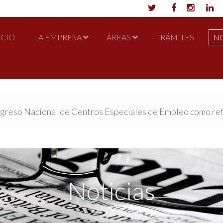
ICIO
LA EMPRESA
ÁREAS
TRÁMITES
NO
greso Nacional de Centros Especiales de Empleo como refe
Noticias