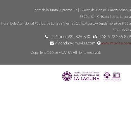
Plaza de la Junta Suprema, 15 | C/ Alcalde Alonso Suárez Melián, 3
38201, San Cristóbal de La Laguna
Horario de Atención al Público: de Lunes a Viernes (Julio, Agosto y Septiembre) de 9:00 a
13:00 horas
Teléfono: 922 825 840
FAX: 922 255 879
viviendas@muvisa.com
www.muvisa.com
Copyright © 2016 MUVISA, All rights reserved.