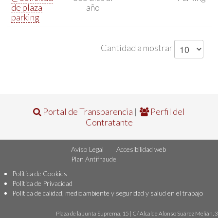
de plaza
año
parking
Cantidad a mostrar
Portal de Transparencia
|
Perfil del
Contratante
Aviso Legal
Accesibilidad web
Plan Antifraude
Política de Cookies
Política de Privacidad
Política de calidad, medioambiente y seguridad y salud en el trabajo
Plaza de la Junta Suprema, 15 | C/ Alcalde Alonso Suárez Melián, 3