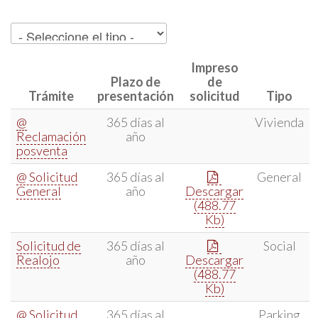
Impreso
Plazo de
de
Trámite
presentación
solicitud
Tipo
@
365 días al
Vivienda
Reclamación
año
posventa
@ Solicitud
365 días al
General
General
año
Descargar
(488.77
Kb)
Solicitud de
365 días al
Social
Realojo
año
Descargar
(488.77
Kb)
@ Solicitud
365 días al
Parking