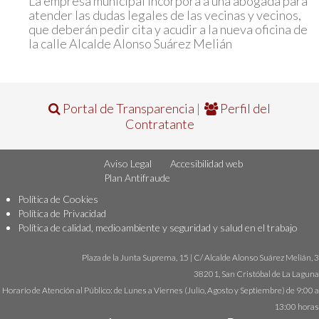
La empresa municipal incorpora a una abogada para
atender las dudas legales de las vecinas y vecinos,
que deberán pedir cita y acudir a la nueva oficina de
la calle Alcalde Alonso Suárez Melián
Portal de Transparencia
|
Perfil del
Contratante
Aviso Legal
Accesibilidad web
Plan Antifraude
Política de Cookies
Política de Privacidad
Política de calidad, medioambiente y seguridad y salud en el trabajo
Plaza de la Junta Suprema, 15 | C/ Alcalde Alonso Suárez Melián, 3
38201, San Cristóbal de La Laguna
Horario de Atención al Público: de Lunes a Viernes (Julio, Agosto y Septiembre) de 9:00 a
13:00 horas