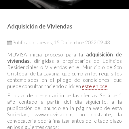
Adquisición de Viviendas
Publicado: Jueves, 15 Diciembre 2022 09:43
MUVISA inicia proceso para la
adquisición de
viviendas
, dirigidas a propietarios de Edificios
Residenciales o Viviendas en el Municipio de San
Cristóbal de La Laguna, que cumplan los requisitos
contemplados en el pliego de condiciones, que
puede consultar haciendo click en
este enlace
.
El plazo de presentación de las ofertas: Será de 1
año contado a partir del día siguiente, a la
publicación del anuncio en la página web de esta
Sociedad, www.muvisa.com; no obstante, la
convocatoria podrá finalizar antes del citado plazo
en los siguientes casos: