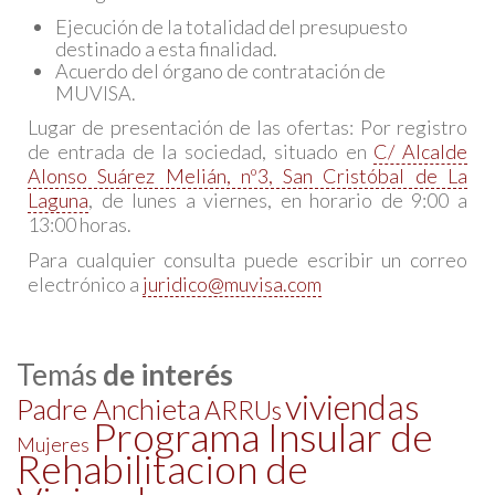
Ejecución de la totalidad del presupuesto
destinado a esta finalidad.
Acuerdo del órgano de contratación de
MUVISA.
Lugar de presentación de las ofertas: Por registro
de entrada de la sociedad, situado en
C/ Alcalde
Alonso Suárez Melián, nº3, San Cristóbal de La
Laguna
, de lunes a viernes, en horario de 9:00 a
13:00 horas.
Para cualquier consulta puede escribir un correo
electrónico a
juridico@muvisa.com
Temás
de interés
viviendas
Padre Anchieta
ARRUs
Programa Insular de
Mujeres
Rehabilitacion de