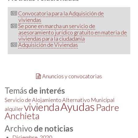
Convocatoria para la Adquisición de
viviendas
Se pone en marcha un servicio de
asesoramiento jurídico gratuito en materia de
viviendas para la ciudadanía
Adquisición de Viviendas
Anuncios y convocatorias
Temás
de interés
Servicio de Alojamiento Alternativo Municipal
Ayudas
vivienda
Padre
alquiler
Anchieta
Archivo
de noticias
Diciembre, 2020