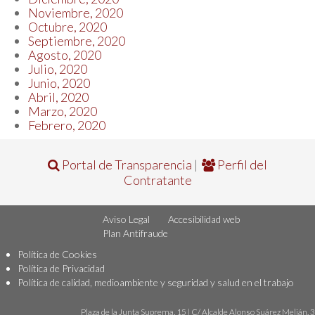
Noviembre, 2020
Octubre, 2020
Septiembre, 2020
Agosto, 2020
Julio, 2020
Junio, 2020
Abril, 2020
Marzo, 2020
Febrero, 2020
Portal de Transparencia
|
Perfil del
Contratante
Aviso Legal
Accesibilidad web
Plan Antifraude
Política de Cookies
Política de Privacidad
Política de calidad, medioambiente y seguridad y salud en el trabajo
Plaza de la Junta Suprema, 15 | C/ Alcalde Alonso Suárez Melián, 3