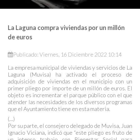
La Laguna compra viviendas por un millón
de euros
Publicado: Viernes, 16 Diciembre 2022 10:14
La empresa municipal de viviendas y servicios de La
Laguna (Muvisa) ha activado el proceso de
adquisición de viviendas en el municipio con un
primer pliego por importe de un millón de euros. El
objeto es incrementar el parque público con el que
atender las necesidades de los diversos programas
que el Ayuntamiento tiene en esta materia.
(...)
Por su parte, el consejero delegado de Muvisa, Juan
Ignacio Viciana, indicó que “este pliego es fruto de
un intenso trabajo con Bienestar Social para