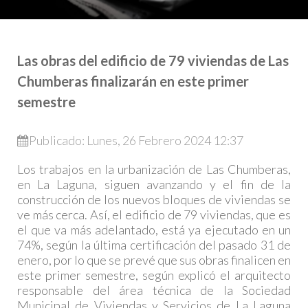
Las obras del edificio de 79 viviendas de Las
Chumberas finalizarán en este primer
semestre
Publicado: Lunes, 26 Febrero 2024 12:37
Los trabajos en la urbanización de Las Chumberas,
en La Laguna, siguen avanzando y el fin de la
construcción de los nuevos bloques de viviendas se
ve más cerca. Así, el edificio de 79 viviendas, que es
el que va más adelantado, está ya ejecutado en un
74%, según la última certificación del pasado 31 de
enero, por lo que se prevé que sus obras finalicen en
este primer semestre, según explicó el arquitecto
responsable del área técnica de la Sociedad
Municipal de Viviendas y Servicios de La Laguna