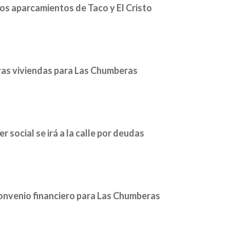
los aparcamientos de Taco y El Cristo
evas viviendas para Las Chumberas
r social se irá a la calle por deudas
convenio financiero para Las Chumberas