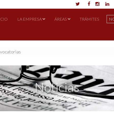
ICIO
LA EMPRESA
ÁREAS
TRÁMITES
NO
nvocatorias
Noticias