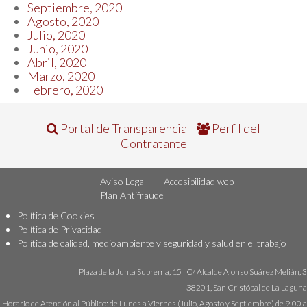
Septiembre, 2020
Agosto, 2020
Julio, 2020
Junio, 2020
Abril, 2020
Marzo, 2020
Febrero, 2020
Portal de Transparencia
|
Perfil del
Contratante
Aviso Legal
Accesibilidad web
Plan Antifraude
Política de Cookies
Política de Privacidad
Política de calidad, medioambiente y seguridad y salud en el trabajo
Plaza de la Junta Suprema, 15 | C/ Alcalde Alonso Suárez Melián, 3
38201, San Cristóbal de La Laguna
Horario de Atención al Público: de Lunes a Viernes (Julio, Agosto y Septiembre) de 9:00 a