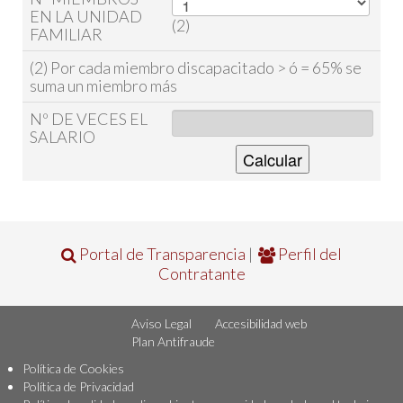
EN LA UNIDAD
(2)
FAMILIAR
(2) Por cada miembro discapacitado > ó = 65% se
suma un miembro más
Nº DE VECES EL
SALARIO
Portal de Transparencia
|
Perfil del
Contratante
Aviso Legal
Accesibilidad web
Plan Antifraude
Política de Cookies
Política de Privacidad