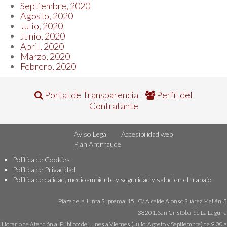
Septiembre, 2020
Agosto, 2020
Julio, 2020
Junio, 2020
Abril, 2020
Marzo, 2020
Febrero, 2020
Portal de Transparencia
|
Perfil del
Contratante
Aviso Legal
Accesibilidad web
Plan Antifraude
Política de Cookies
Política de Privacidad
Política de calidad, medioambiente y seguridad y salud en el trabajo
Plaza de la Junta Suprema, 15 | C/ Alcalde Alonso Suárez Melián, 3
38201, San Cristóbal de La Laguna
Horario de Atención al Público: de Lunes a Viernes (Julio, Agosto y Septiembre) de 9:00 a