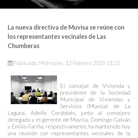
La nueva directiva de Muvisa se reúne con
los representantes vecinales de Las
Chumberas
Publicado: Miércoles, 12 Febrero 2025 13:22
El concejal de Vivienda y
presidente de la Sociedad
Municipal de Viviendas y
Servicios (Muvisa) de La
Laguna, Adolfo Cordobés, junto al consejero
delegado y el gerente de Muvisa, Domingo Galván
y Emilio Fariña, respectivamente, ha mantenido hoy
una reunión con representantes vecinales de la